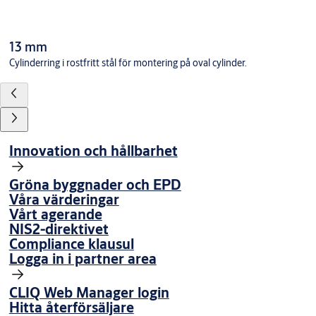
13 mm
Cylinderring i rostfritt stål för montering på oval cylinder.
Innovation och hållbarhet
Gröna byggnader och EPD
Våra värderingar
Vårt agerande
NIS2-direktivet
Compliance klausul
Logga in i partner area
CLIQ Web Manager login
Hitta återförsäljare