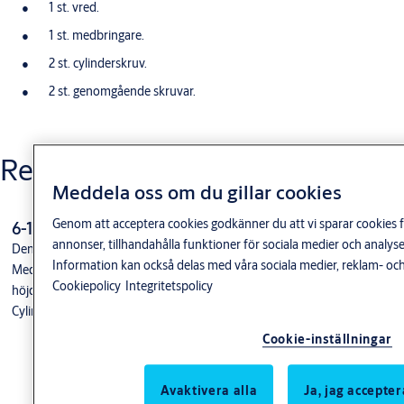
1 st. vred.
1 st. medbringare.
2 st. cylinderskruv.
2 st. genomgående skruvar.
Relaterade produkter
Meddela oss om du gillar cookies
Genom att acceptera cookies godkänner du att vi sparar cookies f
6-11
annonser, tillhandahålla funktioner för sociala medier och anal
Denna cylinderring är speciellt framtagen för Gör-det-själv-marknaden.
Information kan också delas med våra sociala medier, reklam- och
Med en unik design minimeras antalet höjder på cylinderringen till 3 olika
Cookiepolicy
Integritetspolicy
höjder. Detta gör att det blir enklare att hitta rätt storlek för varje dörr.
Cylindern bör inte sticka ut mer än 2 mm från cylinderringen.
Cookie-inställningar
Avaktivera alla
Ja, jag accepter