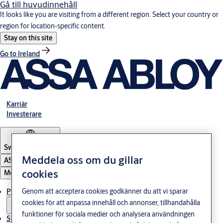
Gå till huvudinnehåll
It looks like you are visiting from a different region. Select your country or
region for location-specific content.
Stay on this site
Go to Ireland
Karriär
Investerare
Sweden
·
Svenska
Meddela oss om du gillar
ASSA ABLOY Group
cookies
Meny
Genom att acceptera cookies godkänner du att vi sparar
Produkter och lösningar
cookies för att anpassa innehåll och annonser, tillhandahålla
funktioner för sociala medier och analysera användningen
Stories