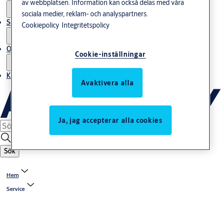
av webbplatsen. Information kan också delas med våra
sociala medier, reklam- och analyspartners.
Service
Cookiepolicy
Integritetspolicy
Om oss
Cookie-inställningar
Kontakta oss
Avaktivera alla
Ja, jag accepterar alla cookies
Sök
Hem
Service