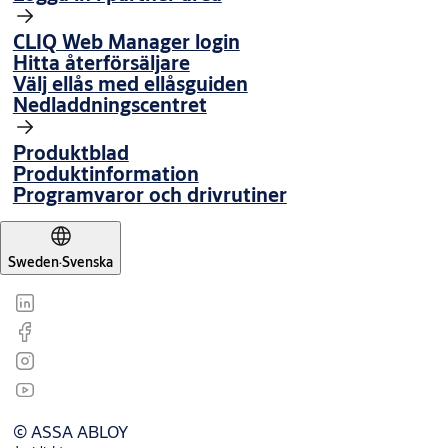
CLIQ Web Manager login
Hitta återförsäljare
Välj ellås med ellåsguiden
Nedladdningscentret
Produktblad
Produktinformation
Programvaror och drivrutiner
Sweden
·
Svenska
© ASSA ABLOY