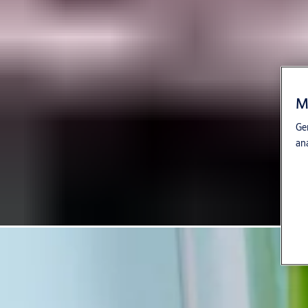
M
Gen
an