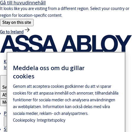
Gå till huvudinnehåll
It looks like you are visiting from a different region. Select your country or
region for location-specific content.
Stay on this site
Go to Ireland
Karriär
Meddela oss om du gillar
Investerare
cookies
Genom att acceptera cookies godkänner du att vi sparar
Sweden
·
Svenska
cookies för att anpassa innehåll och annonser, tillhandahålla
ASSA ABLOY Group
funktioner för sociala medier och analysera användningen
Meny
av webbplatsen. Information kan också delas med våra
Produkter och lösningar
sociala medier, reklam- och analyspartners.
Cookiepolicy
Integritetspolicy
Stories