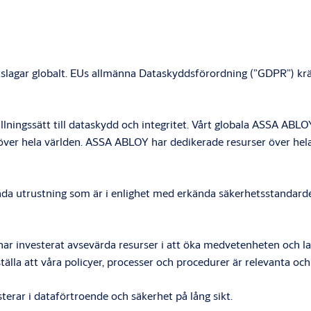
slagar globalt. EUs allmänna Dataskyddsförordning (”GDPR”) kräve
llningssätt till dataskydd och integritet. Vårt globala ASSA ABL
över hela världen. ASSA ABLOY har dedikerade resurser över hela 
ända utrustning som är i enlighet med erkända säkerhetsstandar
har investerat avsevärda resurser i att öka medvetenheten och l
tälla att våra policyer, processer och procedurer är relevanta oc
sterar i dataförtroende och säkerhet på lång sikt.