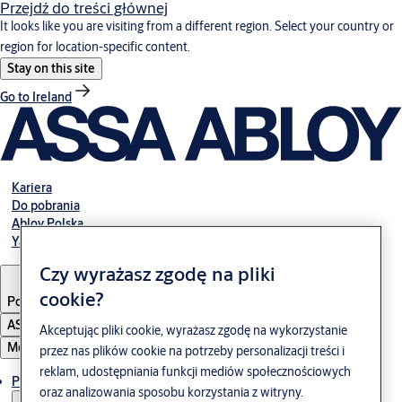
Przejdź do treści głównej
It looks like you are visiting from a different region. Select your country or
region for location-specific content.
Stay on this site
Go to Ireland
Kariera
Do pobrania
Abloy Polska
Yale Polska
Czy wyrażasz zgodę na pliki
cookie?
Poland
·
Polski
ASSA ABLOY Group
Akceptując pliki cookie, wyrażasz zgodę na wykorzystanie
Menu
przez nas plików cookie na potrzeby personalizacji treści i
reklam, udostępniania funkcji mediów społecznościowych
Produkty i rozwiązania
oraz analizowania sposobu korzystania z witryny.