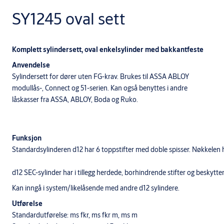
SY1245 oval sett
Komplett sylindersett, oval enkelsylinder med bakkantfeste
Anvendelse
Sylindersett for dører uten FG-krav. Brukes til ASSA ABLOY
modullås-, Connect og 51-serien. Kan også benyttes i andre
låskasser fra ASSA, ABLOY, Boda og Ruko.
Funksjon
Standardsylinderen d12 har 6 toppstifter med doble spisser. Nøkkelen 
d12 SEC-sylinder har i tillegg herdede, borhindrende stifter og beskyt
​Kan inngå i system/likelåsende med andre d12 sylindere.
Utførelse
Standardutførelse: ms fkr, ms fkr m, ms m