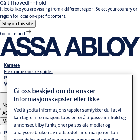
Gå til hovedinnhold
It looks like you are visiting from a different region. Select your country or
region for location-specific content.
Stay on this site
Go to Ireland
Karriere
Elektromekaniske guider
Partner Area
Webshop
Gi oss beskjed om du ønsker
informasjonskapsler eller ikke
Norway
Ved å godta informasjonskapsler samtykker du i at vi
ASSA ABLOY Group
kan lagre informasjonskapsler for å tilpasse innhold og
Meny
annonser, tilby funksjoner på sosiale medier og
analysere bruken av nettstedet. Informasjonen kan
Produkter og løsninger
også deles med våre partnere innen sosiale medier,