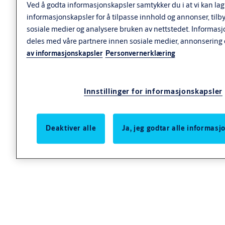
Ved å godta informasjonskapsler samtykker du i at vi kan lag
oppnås
informasjonskapsler for å tilpasse innhold og annonser, tilb
Leveres med sluttstykker for ulike karmtyper
sosiale medier og analysere bruken av nettstedet. Informas
Kan leveres med mikrobyter
deles med våre partnere innen sosiale medier, annonsering 
av informasjonskapsler
Personvernerklæring
Funksjon
Innstillinger for informasjonskapsler
Funksjon
Døren kan alltid åpnes fra innsiden med panikkbeslaget
Deaktiver alle
Ja, jeg godtar alle informas
Med utvendig betjening 3100 montert kan panikkbeslaget
alltid åpnes også fra utsiden og muligjør tilbakerømning
Med utvendig betjening 3000 montert kan panikkbeslaget
åpnes fra utsiden kun ved bruk av nøkkel
Montasjebegrensning
Max. Bredde 1300mm