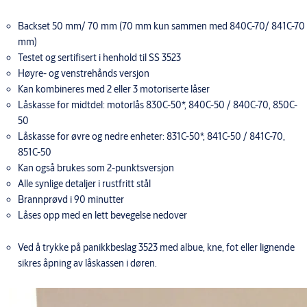
Backset 50 mm/ 70 mm (70 mm kun sammen med 840C-70/ 841C-70
mm)
Testet og sertifisert i henhold til SS 3523
Høyre- og venstrehånds versjon
Kan kombineres med 2 eller 3 motoriserte låser
Låskasse for midtdel: motorlås 830C-50*, 840C-50 / 840C-70, 850C-
50
Låskasse for øvre og nedre enheter: 831C-50*, 841C-50 / 841C-70,
851C-50
Kan også brukes som 2-punktsversjon
Alle synlige detaljer i rustfritt stål
Brannprøvd i 90 minutter
Låses opp med en lett bevegelse nedover
Ved å trykke på panikkbeslag 3523 med albue, kne, fot eller lignende
sikres åpning av låskassen i døren.