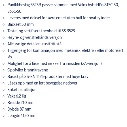
Panikkbeslag 3523B passer sammen med Velox hybridlås 815C-50,
835C-50.
Leveres med deksel for øvre enhet uten hull for oval sylinder
Backset 50 mm
Testet og sertifisert i henhold til SS 3523
Høyre- og venstrehånds versjon
Alle synlige detaljer i rustfritt stål
Tilgjengelig for kombinasjon med mekanisk, elektrisk eller motorisert
lås
Mulighet for å låse med nøkkel fra innsiden (2A-versjon)
Oppfyller brannkravene
Basert på SS-EN 1125-produkter med høye krav
Låses opp med en lett bevegelse nedover
Enkel installasjon
Vekt 6.2 Kg
Bredde 210 mm
Dybde 87 mm
Lengde 1150 mm