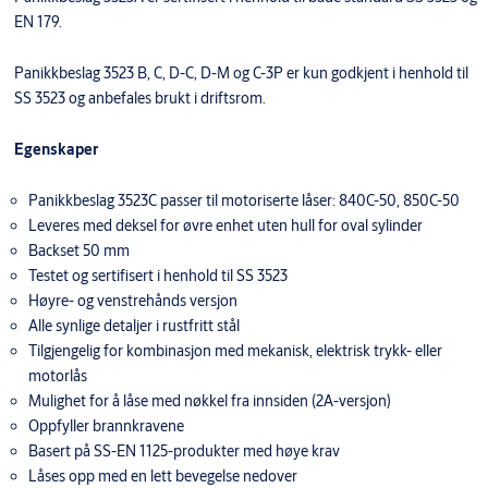
EN 179.
Panikkbeslag 3523 B, C, D-C, D-M og C-3P er kun godkjent i henhold til
SS 3523 og anbefales brukt i driftsrom.
Egenskaper
Panikkbeslag 3523C passer til motoriserte låser: 840C-50, 850C-50
Leveres med deksel for øvre enhet uten hull for oval sylinder
Backset 50 mm
Testet og sertifisert i henhold til SS 3523
Høyre- og venstrehånds versjon
Alle synlige detaljer i rustfritt stål
Tilgjengelig for kombinasjon med mekanisk, elektrisk trykk- eller
motorlås
Mulighet for å låse med nøkkel fra innsiden (2A-versjon)
Oppfyller brannkravene
Basert på SS-EN 1125-produkter med høye krav
Låses opp med en lett bevegelse nedover