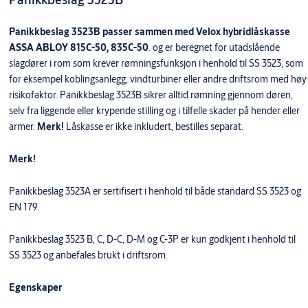
Panikkbeslag 3523B passer sammen med Velox hybridlåskasse
ASSA ABLOY 815C-50, 835C-50
. og er beregnet for utadslående
slagdører i rom som krever rømningsfunksjon i henhold til SS 3523, som
for eksempel koblingsanlegg, vindturbiner eller andre driftsrom med høy
risikofaktor. Panikkbeslag 3523B sikrer alltid rømning gjennom døren,
selv fra liggende eller krypende stilling og i tilfelle skader på hender eller
armer.
Merk!
Låskasse er
ikke inkludert, bestilles separat.
Merk!
Panikkbeslag 3523A er sertifisert i henhold til både standard SS 3523 og
EN 179.
Panikkbeslag 3523 B, C, D-C, D-M og C-3P er kun godkjent i henhold til
SS 3523 og anbefales brukt i driftsrom.
Egenskaper