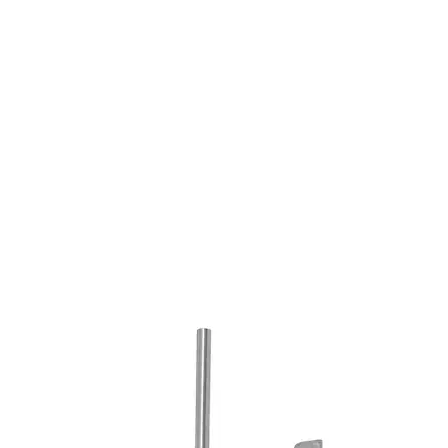
3100 utvendig betjening ulåst
3000 utvendig betjening for sylinder må åpnes med nøkkel
fra utsiden
Mikrobryter kan leveres til panikkbeslaget
Nedlastinger
Installasjonsmanual JPM1100/2100
Varianter
Produkt
Produkt-ID
PANIKKBESLAG 1100 HVIT/GRØNN
TO06790110071
PANIKKBESLAG 1100 SVART/RST
TO06790110082
PANIKKBESLAG 1100 SØLV
TO06790110072
UTV.BETJENING 3100 SØLV
TO067310072
UTV.BETJENING 3100 HVIT
TO067310071