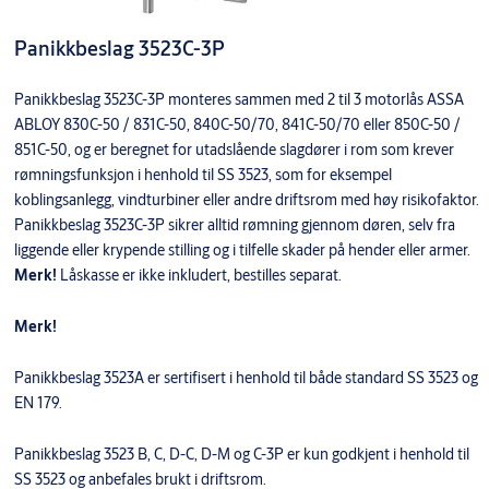
Panikkbeslag 3523C-3P
Panikkbeslag 3523C-3P monteres sammen med 2 til 3 motorlås ASSA
ABLOY 830C-50 / 831C-50, 840C-50/70, 841C-50/70 eller 850C-50 /
851C-50, og er beregnet for utadslående slagdører i rom som krever
rømningsfunksjon i henhold til SS 3523, som for eksempel
koblingsanlegg, vindturbiner eller andre driftsrom med høy risikofaktor.
Panikkbeslag 3523C-3P sikrer alltid rømning gjennom døren, selv fra
liggende eller krypende stilling og i tilfelle skader på hender eller armer.
Merk!
Låskasse er ikke inkludert, bestilles separat.
Merk!
Panikkbeslag 3523A er sertifisert i henhold til både standard SS 3523 og
EN 179.
Panikkbeslag 3523 B, C, D-C, D-M og C-3P er kun godkjent i henhold til
SS 3523 og anbefales brukt i driftsrom.