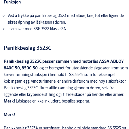
Funksjon
Ved å trykke på panikkbeslag 3523 med albue, kne, fot eller lignende
sikres åpning av låskassen i døren.
I samsvar med SSF 3522 klasse 2A
Panikkbeslag 3523C
Panikkbeslag 3523C passer sammen med motorlås ASSA ABLOY
840C-50, 850C-50
. og er beregnet for utadslående slagdører i rom som
krever rømningsfunksjon i henhold til SS 3523, som for eksempel
koblingsanlegg, vindturbiner eller andre driftsrom med høy risikofaktor.
Panikkbeslag 3523C sikrer alltid rømning gjennom døren, selv fra
liggende eller krypende stilling og i tilfelle skader på hender eller armer.
Merk!
Låskasse er ikke inkludert, bestilles separat.
Merk!
Panikkbeslag 3523A er sertifisert i henhold til både standard SS 3523 og