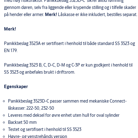
med høy risikofaktor. Panikkbeslag 3523D-C sikrer alltid rømning
gjennom døren, selv fra liggende eller krypende stilling og i tilfelle skader
på hender eller armer.
Merk!
Låskasse er ikke inkludert, bestilles separat.
Merk!
Panikkbeslag 3523A er sertifisert i henhold til både standard SS 3523 og
EN 179.
Panikkbeslag 3523 B, C, D-C, D-M og C-3P er kun godkjent i henhold til
SS 3523 og anbefales brukt i driftsrom.
Egenskaper
Panikkbeslag 3523D-C passer sammen med mekaniske Connect-
låskasser: 222-50, 232-50
Leveres med deksel for øvre enhet uten hull for oval sylinder
Backset 50 mm
Testet og sertifisert i henhold til SS 3523
Høyre- og venstrehånds versjon