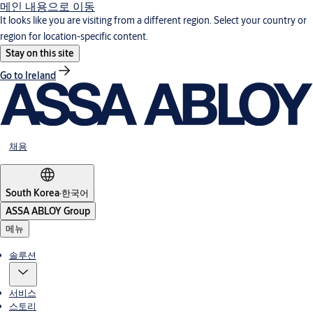
메인 내용으로 이동
It looks like you are visiting from a different region. Select your country or
region for location-specific content.
Stay on this site
Go to Ireland
채용
South Korea
·
한국어
ASSA ABLOY Group
메뉴
솔루션
서비스
스토리