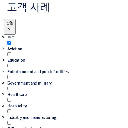
고객 사례
필터
산업
모두
Aviation
Education
Entertainment and public facilities
Government and military
Healthcare
Hospitality
Industry and manufacturing