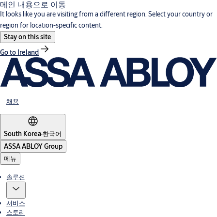
메인 내용으로 이동
It looks like you are visiting from a different region. Select your country or
region for location-specific content.
Stay on this site
Go to Ireland
채용
South Korea
·
한국어
ASSA ABLOY Group
메뉴
솔루션
서비스
스토리