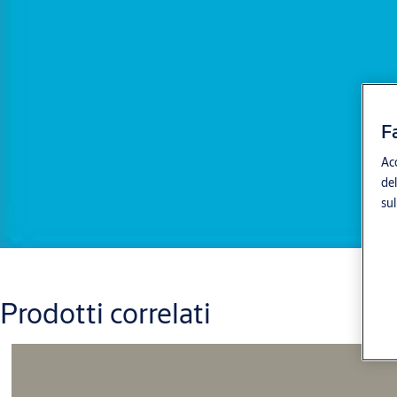
F
Acc
del
sul
Prodotti correlati