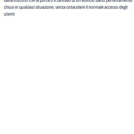
Garantiscono che la porta o il cancello di un edificio siano perfettamente
chiusi in qualsiasi situazione, senza ostacolare il normale accesso degli
utenti