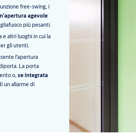
nzione free-swing, i
n'apertura agevole
gliafuoco più pesanti.
e altri luoghi in cui la
r gli utenti.
sente l'apertura
diporta. La porta
mento o,
se integrata
 di un allarme di