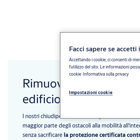
Facci sapere se accetti 
Accettando i cookie, ci consenti di mem
l'utilizzo del sito. Le informazioni pos
cookie
Informativa sulla privacy
Rimuovi le barriere da
Impostazioni cookie
edificio con Free-Mot
I nostri chiudiporta con tecnologia Free-Motion
maggior parte degli ostacoli alla mobilità all'inte
senza sacrificare
la protezione certificata contr