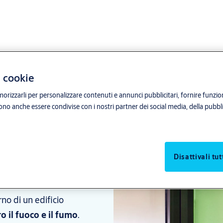
i cookie
orizzarli per personalizzare contenuti e annunci pubblicitari, fornire funzion
sono anche essere condivise con i nostri partner dei social media, della pubblic
l tuo
ion®
Disattivali tut
® eliminano la
rno di un edificio
o il fuoco e il fumo
.