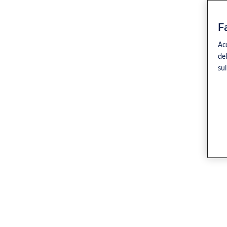
F
Acc
del
sul