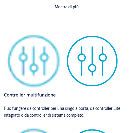
Disponibile in un modulo in plastica ABS con alimentatore
Mostra di più
integrato, EAC-TPE garantisce un
funzionamento sicuro e
affidabile
grazie alla protezione antimanomissione e alla
resistenza alle condizioni ambientali.
Ideale sia per nuove installazioni che per interventi di retrofit,
l’EAC-TPE supporta
distanze di comunicazione fino a 150 metri
per Wiegand
e
fino a 1.000 metri per OSDP
.
Controller multifunzione
Può fungere da controller per una singola porta, da controller Lite
integrato o da controller di sistema completo.