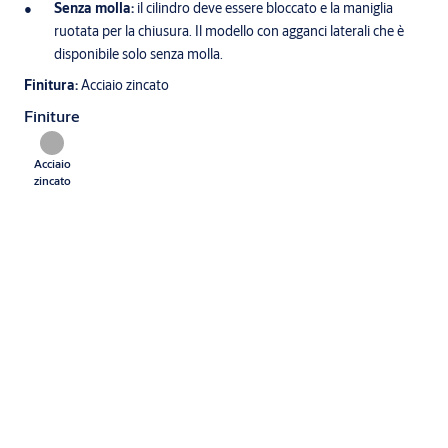
Senza molla:
il cilindro deve essere bloccato e la maniglia
ruotata per la chiusura. Il modello con agganci laterali che è
disponibile solo senza molla.
Finitura:
Acciaio zincato
Finiture
Acciaio
zincato
Caratteristiche tecniche
Serrature per porte basculanti in ferro con
Tipo di serratura
maniglia e cilindro europeo
Con aggancio inferiore (PN21211 e