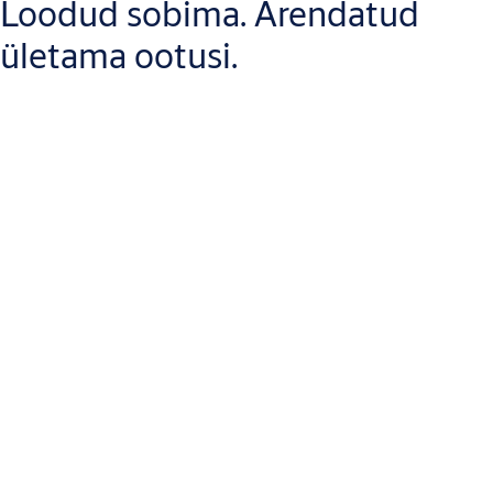
Loodud sobima. Arendatud
ületama ootusi.
effeff elektrilised vasturauad on kasutusel miljonites ustes üle
maailma ning on usaldusväärselt toiminud juba aastakümneid,
nii uutes kui ka olemasolevates hoonetes.