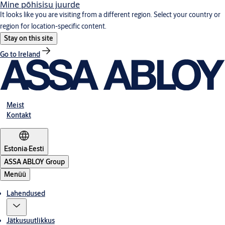
Mine põhisisu juurde
It looks like you are visiting from a different region. Select your country or
region for location-specific content.
Stay on this site
Go to Ireland
Meist
Kontakt
Estonia
·
Eesti
ASSA ABLOY Group
Menüü
Lahendused
Jätkusuutlikkus