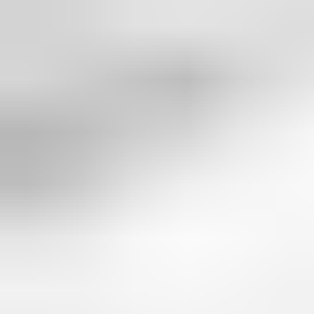
Pakume kohandatud lahendusi klientidele üle kogu maailma.