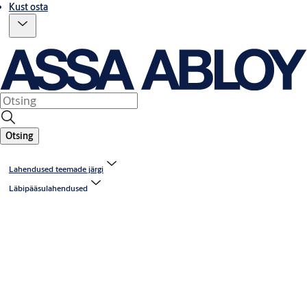
Kust osta
Otsing
Lahendused teemade järgi
Läbipääsulahendused