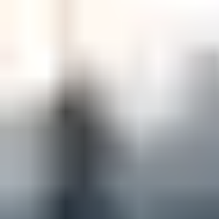
14846 ning vajaduse korral ka VdS sertifikaadile. Alates
büroohoonetest kuni kõrge turvalisusega aladeni tagavad need
kontrollitud kaitse ja mehaanilise vastupidavuse.
Iga vasturaud läbib meie katselaboris 200 000 kuni 500 000
tsüklilist testi, mis tagavad aastatepikkuse töökindla kasutuse.
Tihendatud, korrosioonikindlad materjalid ja integreeritud
summutusdioodid tagavad töökindluse ka rasketes või suure
kasutussagedusega keskkondades.