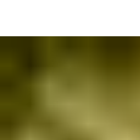
Pakume lahendusi pea igaks otstarbeks, alustades igapäevastest
äriruumidest kuni nõudlike ja turvakriitiliste keskkondadeni.
Olenemata sellest, kas tegemist on suure kasutuskoormusega
sissepääsuga või ATEX‑sertifikaati nõudva alaga, leiate meie
vailkutest sobiva lahenduse.
Enam kui 10 000 erineva elektrilise vasturauda ja
komplektikombinatsiooni katavad praktiliselt kõik uksetüübid,
paigaldusnõuded ja ligipääsuloogikad.
Ja kui standardlahedustest ei piisa, loome selle. Meie
insenerimeeskond on valmis arendama personaallahendusi, mis
vastavad ka kõige spetsiifilisematele tehnilistele,
arhitektuurilistele või regulatiivsetele nõuetele.