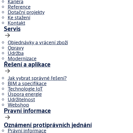
Kariéra
Reference
Dotační projekty
Ke stažení
Kontakt
Servis
Objednávky a vrácení zboží
Opravy
Údržba
Modernizace
Řešení a aplikace
Jak vybrat správné řešení?
BIM a specifikace
Technologie IoT
Úspora energie
Udržitelnost
Webshop
Pravní informace
Oznámení protiprávních jednání
Právní informace