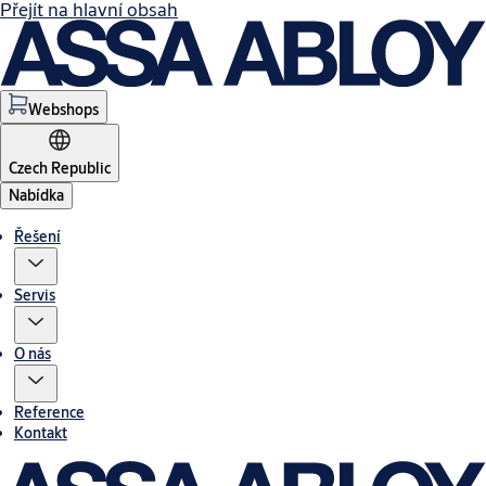
Přejít na hlavní obsah
Webshops
Czech Republic
Nabídka
Řešení
Servis
O nás
Reference
Kontakt