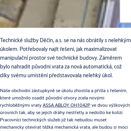
Technické služby Děčín, a.s. se na nás obrátily s nelehkým
úkolem. Potřebovaly najít řešení, jak maximalizovat
manipulační prostor své technické budovy. Záměrem
bylo nahradit původni vrata za nová automatická, což
díky svému umístění představovala nelehký úkol.
Náše obchodní zástupkyně se úkolu zhostila a přišla s řešením,
které umožnilo osadit původní otvory zcela novými
rychloběžnými vraty
ASSA ABLOY OH1042P
ve dvou výškových
úrovních tak, aby se jejich dráhy nestřetly a nedošlo ke kolizi.
Pracovníci technických služeb již tak nebudou muset
mechanicky otevírat těžká mechanická vrata, ale budou si moci