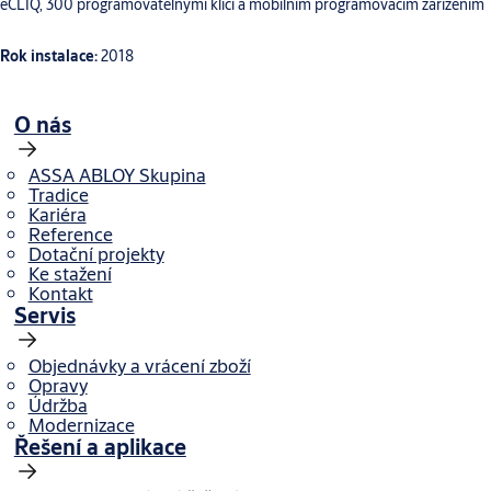
eCLIQ, 300 programovatelnými klíči a mobilním programovacím zařízením
Rok instalace:
2018
O nás
ASSA ABLOY Skupina
Tradice
Kariéra
Reference
Dotační projekty
Ke stažení
Kontakt
Servis
Objednávky a vrácení zboží
Opravy
Údržba
Modernizace
Řešení a aplikace