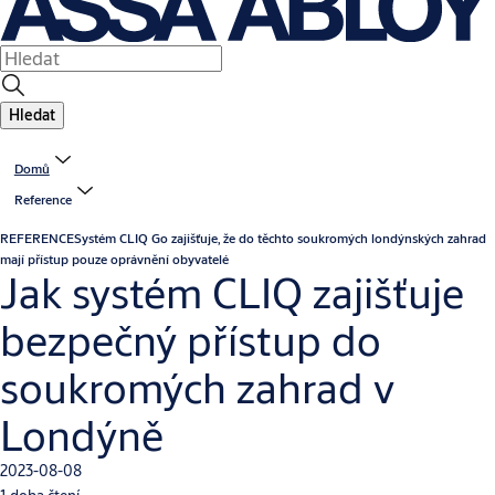
Hledat
Domů
Reference
REFERENCE
Systém CLIQ Go zajišťuje, že do těchto soukromých londýnských zahrad
mají přístup pouze oprávnění obyvatelé
Jak systém CLIQ zajišťuje
bezpečný přístup do
soukromých zahrad v
Londýně
2023-08-08