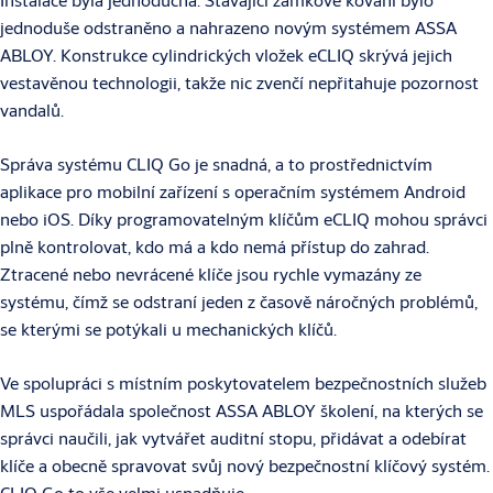
jednoduše odstraněno a nahrazeno novým systémem ASSA
ABLOY. Konstrukce cylindrických vložek eCLIQ skrývá jejich
vestavěnou technologii, takže nic zvenčí nepřitahuje pozornost
vandalů.
Správa systému CLIQ Go je snadná, a to prostřednictvím
aplikace pro mobilní zařízení s operačním systémem Android
nebo iOS. Díky programovatelným klíčům eCLIQ mohou správci
plně kontrolovat, kdo má a kdo nemá přístup do zahrad.
Ztracené nebo nevrácené klíče jsou rychle vymazány ze
systému, čímž se odstraní jeden z časově náročných problémů,
se kterými se potýkali u mechanických klíčů.
Ve spolupráci s místním poskytovatelem bezpečnostních služeb
MLS uspořádala společnost ASSA ABLOY školení, na kterých se
správci naučili, jak vytvářet auditní stopu, přidávat a odebírat
klíče a obecně spravovat svůj nový bezpečnostní klíčový systém.
CLIQ Go to vše velmi usnadňuje.