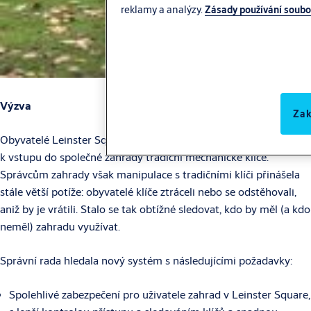
reklamy a analýzy.
Zásady používání soubo
Výzva
Zak
Obyvatelé Leinster Square Gardens v Londýně po léta používali
k vstupu do společné zahrady tradiční mechanické klíče.
Správcům zahrady však manipulace s tradičními klíči přinášela
stále větší potíže: obyvatelé klíče ztráceli nebo se odstěhovali,
aniž by je vrátili. Stalo se tak obtížné sledovat, kdo by měl (a kdo
neměl) zahradu využívat.
Správní rada hledala nový systém s následujícími požadavky:
Spolehlivé zabezpečení pro uživatele zahrad v Leinster Square,