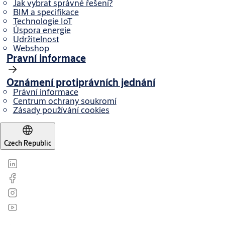
Jak vybrat správné řešení?
BIM a specifikace
Technologie IoT
Úspora energie
Udržitelnost
Webshop
Pravní informace
Oznámení protiprávních jednání
Právní informace
Centrum ochrany soukromí
Zásady používání cookies
Czech Republic