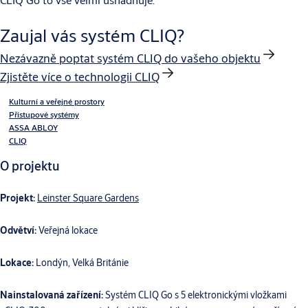
Zaujal vás systém CLIQ?
Nezávazně poptat systém CLIQ do vašeho objektu
Zjistěte více o technologii CLIQ
Kulturní a veřejné prostory
Přístupové systémy
ASSA ABLOY
CLIQ
O projektu
Projekt:
Leinster Square Gardens
Odvětví:
Veřejná lokace
Lokace:
Londýn, Velká Británie
Nainstalovaná zařízení:
Systém CLIQ Go s 5 elektronickými vložkami