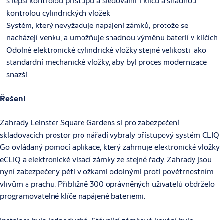
s lepší kontrolou přístupu a sledováním klíčů a snadnou
kontrolou cylindrických vložek
Systém, který nevyžaduje napájení zámků, protože se
nacházejí venku, a umožňuje snadnou výměnu baterií v klíčích
Odolné elektronické cylindrické vložky stejné velikosti jako
standardní mechanické vložky, aby byl proces modernizace
snazší
Řešení
Zahrady Leinster Square Gardens si pro zabezpečení
skladovacích prostor pro nářadí vybraly přístupový systém CLIQ
Go ovládaný pomocí aplikace, který zahrnuje elektronické vložky
eCLIQ a elektronické visací zámky ze stejné řady. Zahrady jsou
nyní zabezpečeny pěti vložkami odolnými proti povětrnostním
vlivům a prachu. Přibližně 300 oprávněných uživatelů obdrželo
programovatelné klíče napájené bateriemi.
Instalace byla jednoduchá. Stávající zámkové kování bylo