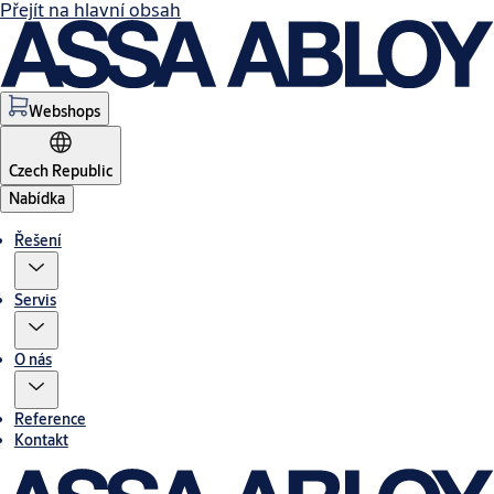
Přejít na hlavní obsah
Webshops
Czech Republic
Nabídka
Řešení
Servis
O nás
Reference
Kontakt