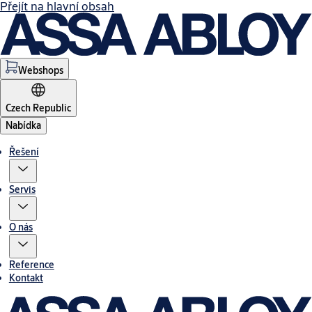
Přejít na hlavní obsah
Webshops
Czech Republic
Nabídka
Řešení
Servis
O nás
Reference
Kontakt