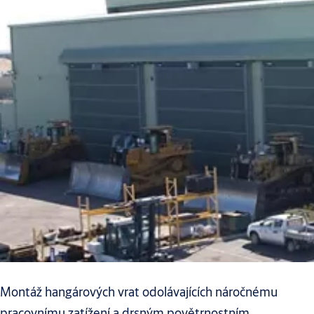
Montáž hangárových vrat odolávajících náročnému
pracovnímu zatížení a drsným povětrnostním