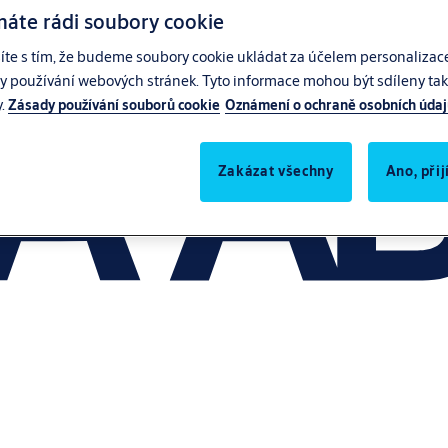
máte rádi soubory cookie
síte s tím, že budeme soubory cookie ukládat za účelem personalizac
zy používání webových stránek. Tyto informace mohou být sdíleny také
y.
Zásady používání souborů cookie
Oznámení o ochraně osobních úda
Zakázat všechny
Ano, při