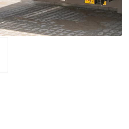
pečím nakládací rampy – kombinuje konektivitu a inteligentní