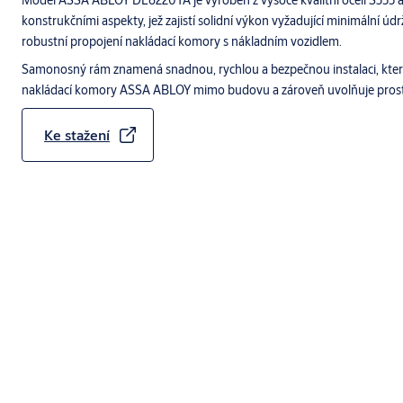
Model ASSA ABLOY DL6220TA je vyroben z vysoce kvalitní oceli S355
konstrukčními aspekty, jež zajistí solidní výkon vyžadující minimální údr
robustní propojení nakládací komory s nákladním vozidlem.
Samonosný rám znamená snadnou, rychlou a bezpečnou instalaci, která
nakládací komory ASSA ABLOY mimo budovu a zároveň uvolňuje prosto
Ke stažení
To je chytrá robustnost
Model DL6220TA je navržen tak, aby se bezproblémově integrova
inženýrství s odolností proti opotřebení. Nazýváme to chytrou r