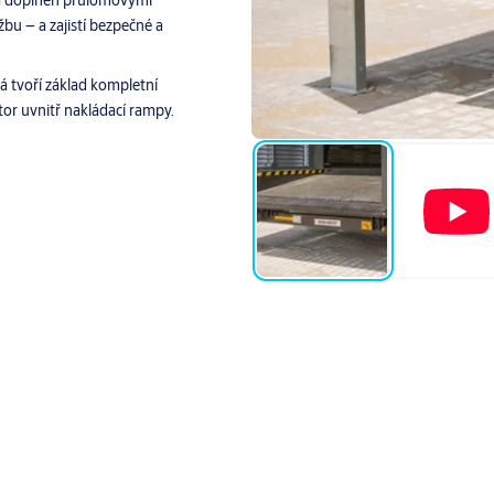
 a doplněn průlomovými
žbu – a zajistí bezpečné a
 tvoří základ kompletní
r uvnitř nakládací rampy.
l do provozu nakládací rampy – a chránil pracovníky před nebez
obustností.