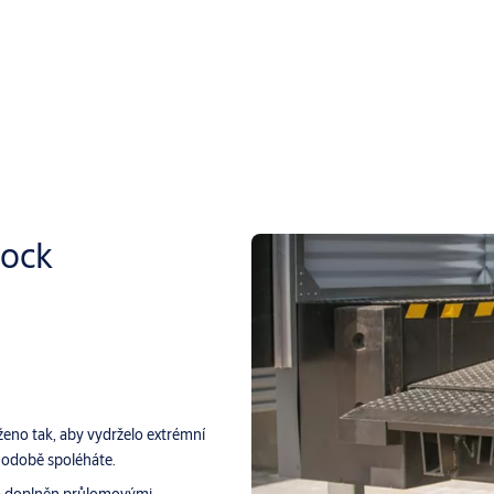
ock
ženo tak, aby vydrželo extrémní
uhodobě spoléháte.