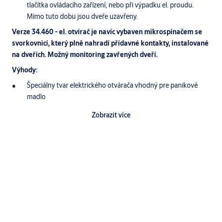
tlačítka ovládacího zařízení, nebo při výpadku el. proudu.
Mimo tuto dobu jsou dveře uzavřeny.
Verze 34.460 - el. otvírač je navíc vybaven mikrospínačem se
svorkovnicí, který plně nahradí přídavné kontakty, instalované
na dveřích. Možný monitoring zavřených dveří.
Výhody:
Špeciálny tvar elektrického otvárača vhodný pre panikové
madlo
Vrátane montážnej konzoly pre povrchovú montáž
Zobrazit více
Univerzálny pre ľavé aj pravé dvere
Možnosť monitorovania stavu dverí
Specifikace