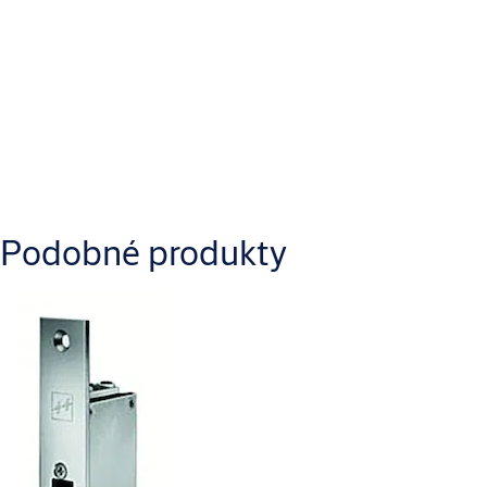
Typ výrobku
Elektrický otvírač
Ke stažení
Podobné produkty
effeff_EFFEFF_STRIKE_34_Installation_Instructions_1.pdf
effeff_EFFEFF_STRIKE_34_Product_information_1.pdf