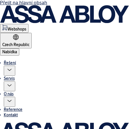
Přejít na hlavní obsah
Webshops
Czech Republic
Nabídka
Řešení
Servis
O nás
Reference
Kontakt