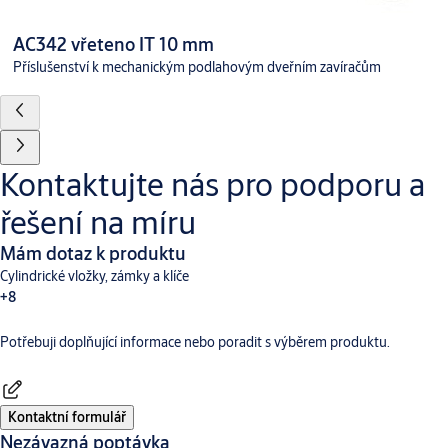
AC342 vřeteno IT 10 mm
Příslušenství k mechanickým podlahovým dveřním zavíračům
Kontaktujte nás pro podporu a
řešení na míru
Mám dotaz k produktu
Cylindrické vložky, zámky a klíče
+8
Potřebuji doplňující informace nebo poradit s výběrem produktu.
Dveřní vybavení
Aperio
Digitální a přístupové systémy
CLIQ
Hotelové systémy TESA
Incedo
SMARTair
Traka
Kontaktní formulář
Nezávazná poptávka