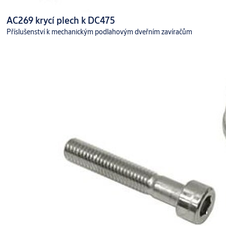
AC269 krycí plech k DC475
Příslušenství k mechanickým podlahovým dveřním zavíračům