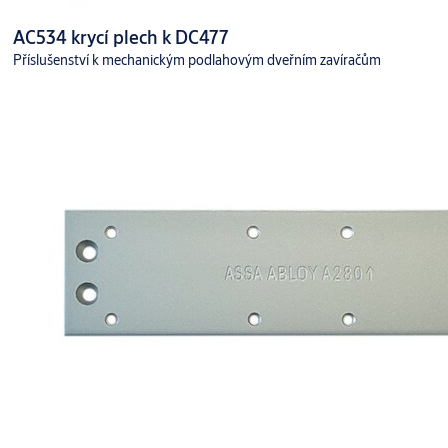
AC534 krycí plech k DC477
Příslušenství k mechanickým podlahovým dveřním zavíračům