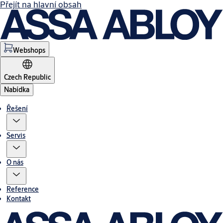
Přejít na hlavní obsah
Webshops
Czech Republic
Nabídka
Řešení
Servis
O nás
Reference
Kontakt