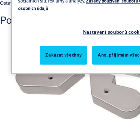
sociálních sítí, reklamy a analýzy.
Zásady používání souborů 
Ostatní
osobních údajů
Podobné produkty
Nastavení souborů cook
Zakázat všechny
Ano, přijímám všec