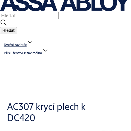
Hledat
Dveřní zavírače
Příslušenství k zavíračům
AC307 krycí plech k
DC420