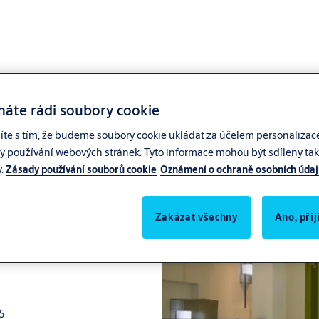
máte rádi soubory cookie
síte s tím, že budeme soubory cookie ukládat za účelem personalizac
zy používání webových stránek. Tyto informace mohou být sdíleny také
y.
Zásady používání souborů cookie
Oznámení o ochraně osobních úda
m umožňuje vyhovět každému přání
Zakázat všechny
Ano, při
5