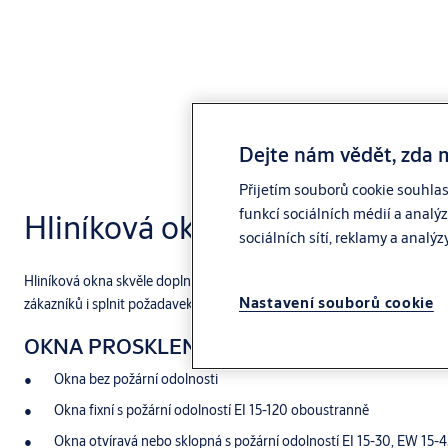
Dejte nám vědět, zda 
Přijetím souborů cookie souhla
funkcí sociálních médií a analý
Hliníková okna interiérová
sociálních sítí, reklamy a analýz
Hliníková okna skvěle doplní moderní interiér. Variabilita profilů ná
Nastavení souborů cookie
zákazníků i splnit požadavek požární odolnosti.
OKNA PROSKLENÁ, PLNÁ
Okna bez požární odolnosti
Okna fixní s požární odolností EI 15-120 oboustranně
Okna otvíravá nebo sklopná s požární odolností EI 15-30, EW 15-4