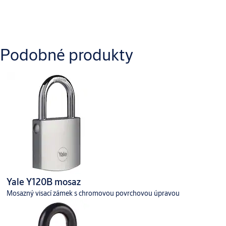
Mechanický zámek s číselným kódem
Ke stažení
Podobné produkty
Yale_Y125B_Dimensional_Drawing_1.pdf
Yale Y120B mosaz
Mosazný visací zámek s chromovou povrchovou úpravou