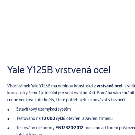
Yale Y125B vrstvená ocel
Visací zámek Yale Y125B má odolnou konstrukci z
vrstvené oceli
s vnit
korozi, díky čemuž je ideální pro venkovní použití. Pomáhá vám chránit 
cenné venkovní předměty, které potřebujete uchovávat v bezpečí.
5stavítkový uzamykací systém
Testováno na
10 000
cyklů otevření a zavření třmenu
Testováno dle normy
EN12320:2012
pro simulaci forem poškození,
tahání třmenu