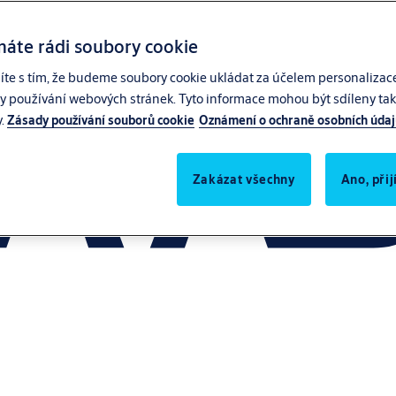
máte rádi soubory cookie
síte s tím, že budeme soubory cookie ukládat za účelem personalizac
zy používání webových stránek. Tyto informace mohou být sdíleny také
y.
Zásady používání souborů cookie
Oznámení o ochraně osobních úda
Zakázat všechny
Ano, při