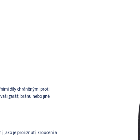
řními díly chráněnými proti
vaši garáž, bránu nebo jiné
 jako je proříznutí, kroucení a