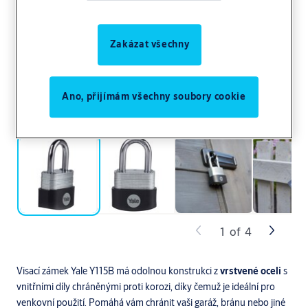
Zakázat všechny
Ano, přijímám všechny soubory cookie
1
of
4
Visací zámek Yale Y115B má odolnou konstrukci z
vrstvené oceli
s
vnitřními díly chráněnými proti korozi, díky čemuž je ideální pro
venkovní použití. Pomáhá vám chránit vaši garáž, bránu nebo jiné