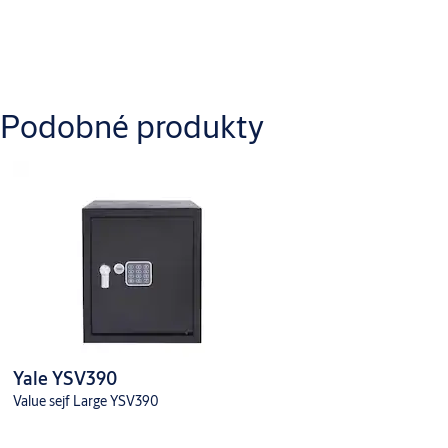
Kontrolka LED
Ke stažení
Podobné produkty
Yale_YALE_RESSAF_YSV200_Operating_Manual.pdf
Yale YSV390
Value sejf Large YSV390