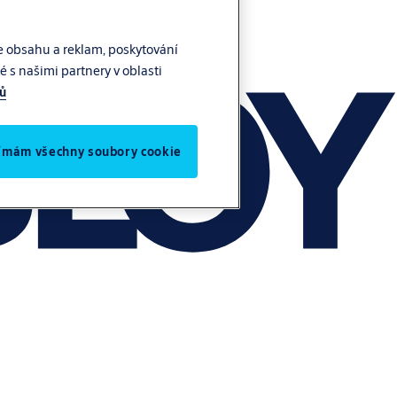
e obsahu a reklam, poskytování
 s našimi partnery v oblasti
jů
jímám všechny soubory cookie