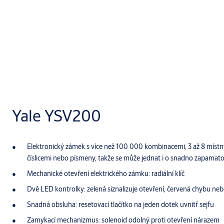
Yale YSV200
Elektronický zámek s více než 100 000 kombinacemi, 3 až 8 místn
číslicemi nebo písmeny, takže se může jednat i o snadno zapamato
Mechanické otevření elektrického zámku: radiální klíč
Dvě LED kontrolky: zelená siznalizuje otevření, červená chybu neb
Snadná obsluha: resetovací tlačítko na jeden dotek uvnitř sejfu
Zamykací mechanizmus: solenoid odolný proti otevření nárazem