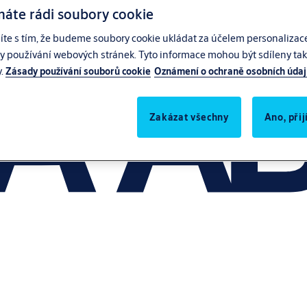
máte rádi soubory cookie
síte s tím, že budeme soubory cookie ukládat za účelem personalizac
zy používání webových stránek. Tyto informace mohou být sdíleny také
y.
Zásady používání souborů cookie
Oznámení o ochraně osobních úda
Zakázat všechny
Ano, při