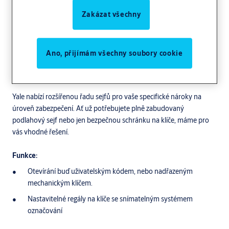
Zakázat všechny
Ano, přijímám všechny soubory cookie
Yale nabízí rozšířenou řadu sejfů pro vaše specifické nároky na
úroveň zabezpečení. Ať už potřebujete plně zabudovaný
podlahový sejf nebo jen bezpečnou schránku na klíče, máme pro
vás vhodné řešení.
Funkce:
Otevírání buď uživatelským kódem, nebo nadřazeným
mechanickým klíčem.
Nastavitelné regály na klíče se snímatelným systémem
označování