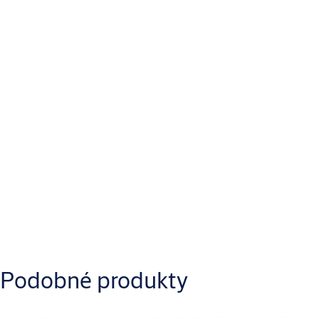
Ovládání
Digitální
Typ výrobku
Sejfy a skřínky
Materiál
Ocel
Ke stažení
Podobné produkty
Yale_YALE_RESSAF_YSG200_Operating_Manual.pdf