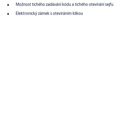
Možnost tichého zadávání kódu a tichého otevírání sejfu
Elektronický zámek s otevíráním klikou
Specifikace
Klávesnice
LCD
Typ sejfu
Volně stojící sejf