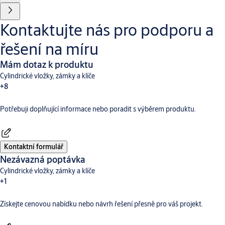
Kontaktujte nás pro podporu a
řešení na míru
Mám dotaz k produktu
Cylindrické vložky, zámky a klíče
+8
Potřebuji doplňující informace nebo poradit s výběrem produktu.
Dveřní vybavení
Aperio
Digitální a přístupové systémy
CLIQ
Hotelové systémy TESA
Incedo
SMARTair
Traka
Kontaktní formulář
Nezávazná poptávka
Cylindrické vložky, zámky a klíče
+1
Získejte cenovou nabídku nebo návrh řešení přesně pro váš projekt.
Dveřní vybavení