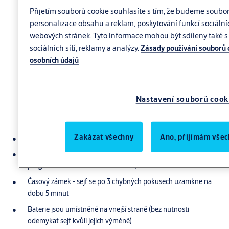
Přijetím souborů cookie souhlasíte s tím, že budeme soubo
personalizace obsahu a reklam, poskytování funkcí sociální
webových stránek. Tyto informace mohou být sdíleny také s 
sociálních sítí, reklamy a analýzy.
Zásady používání souborů 
osobních údajů
Nastavení souborů cook
Zakázat všechny
Ano, přijímám všec
Otvíraní PIN kódem, master kódem nebo klíčem
LCD displej se snadným zadávaním 3-6 místného číselného
programovatelného kódu uživatela/hosta
Časový zámek - sejf se po 3 chybných pokusech uzamkne na
dobu 5 minut
Baterie jsou umístněné na vnejší straně (bez nutnosti
odemykat sejf kvůli jejich výměně)