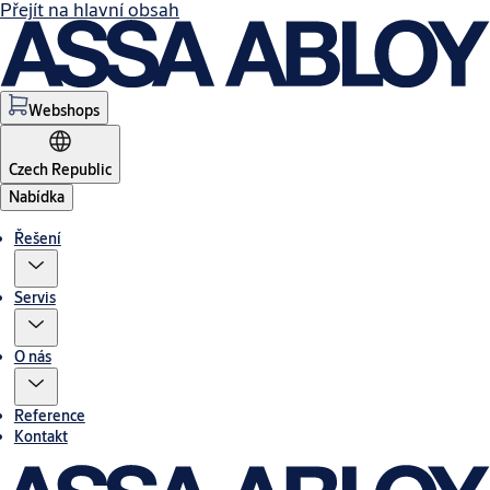
Přejít na hlavní obsah
Webshops
Czech Republic
Nabídka
Řešení
Servis
O nás
Reference
Kontakt