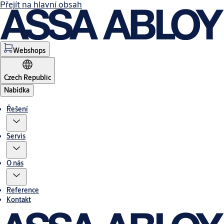
Přejít na hlavní obsah
Webshops
Czech Republic
Nabídka
Řešení
Servis
O nás
Reference
Kontakt