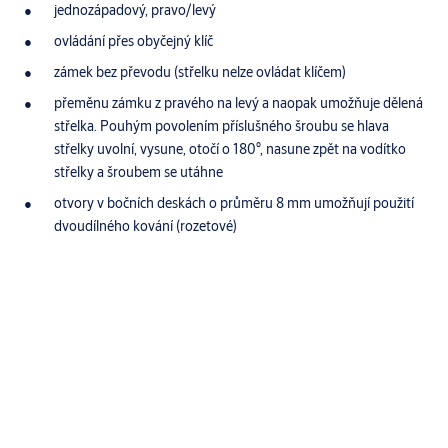
jednozápadový, pravo/levý
ovládání přes obyčejný klíč
zámek bez převodu (střelku nelze ovládat klíčem)
přeměnu zámku z pravého na levý a naopak umožňuje dělená
střelka. Pouhým povolením příslušného šroubu se hlava
střelky uvolní, vysune, otočí o 180°, nasune zpět na vodítko
střelky a šroubem se utáhne
otvory v bočních deskách o průměru 8 mm umožňují použití
dvoudílného kování (rozetové)
Specifikace