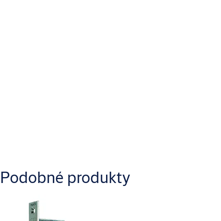
Body uzamčení
Jednobodový
Typ zadlabání
Europrofil
Způsob montáže
Zadlabací zámek
Ke stažení
Podobné produkty
Yale_YALE_LC_5200_Dimensional_Drawing_1.pdf