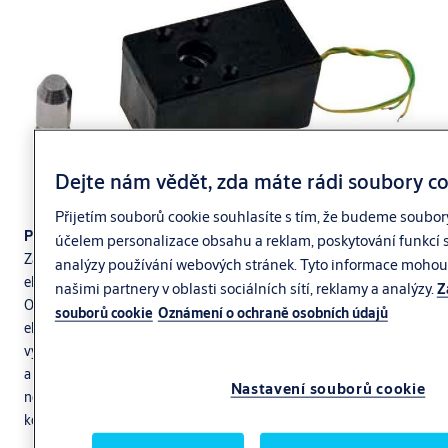
Dejte nám vědět, zda máte rádi soubory c
Přijetím souborů cookie souhlasíte s tím, že budeme soubor
Popis funkce zámku:
účelem personalizace obsahu a reklam, poskytování funkcí s
Zajišťovací kolík při zavření dveří nebo vrat zajede do vlastního těla
analýzy používání webových stránek. Tyto informace mohou 
elektromagnetického zámku a dvěma západkami je uzamčen.
našimi partnery v oblasti sociálních sítí, reklamy a analýzy.
Z
Odemknutí je provedeno přes elektrický impulz na cívku
souborů cookie
Oznámení o ochraně osobních údajů
elektromagnetu uvnitř těla zámku a pak je nutné tahem kolík
vysunout. Kolík je pevně spojen s pohyblivou částí dveří nebo vrat
a druhá uzamykací část zámku je pevně spojena s rámem dveří
Nastavení souborů cookie
nebo vrat. Při zavírání je nutné dodržet souosost pohyblivé části
kolíku se zámkem.