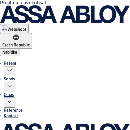
Přejít na hlavní obsah
Webshops
Czech Republic
Nabídka
Řešení
Servis
O nás
Reference
Kontakt