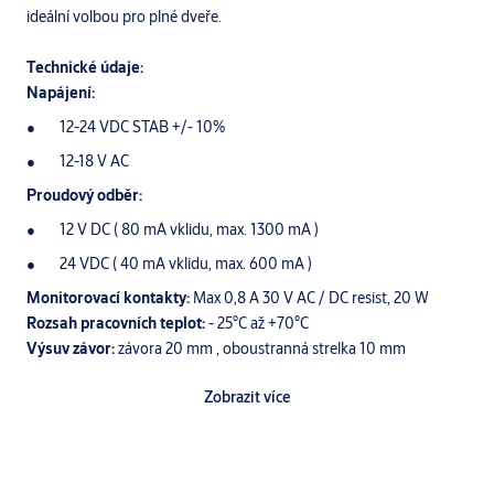
ideální volbou pro plné dveře.
Technické údaje:
Napájení:
12-24 VDC STAB +/- 10%
12-18 V AC
Proudový odběr:
12 V DC ( 80 mA vklidu, max. 1300 mA )
24 VDC ( 40 mA vklidu, max. 600 mA )
Monitorovací kontakty:
Max 0,8 A 30 V AC / DC resist, 20 W
Rozsah pracovních teplot:
- 25°C až +70°C
Výsuv závor:
závora 20 mm , oboustranná strelka 10 mm
Zobrazit více
Signalizace:
Dveře ( otevřené / zavřené )
Klíč ( odemyká / volný )