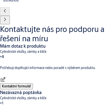
ústřednou
Kontaktujte nás pro podporu a
řešení na míru
Mám dotaz k produktu
Cylindrické vložky, zámky a klíče
+8
Potřebuji doplňující informace nebo poradit s výběrem produktu.
Dveřní vybavení
Aperio
Digitální a přístupové systémy
CLIQ
Hotelové systémy TESA
Incedo
SMARTair
Traka
Kontaktní formulář
Nezávazná poptávka
Cylindrické vložky, zámky a klíče
+1