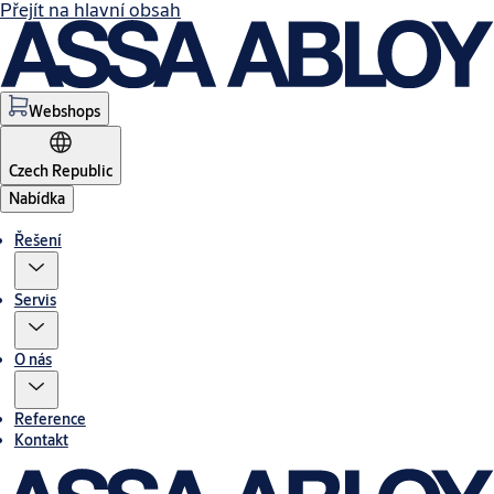
Přejít na hlavní obsah
Webshops
Czech Republic
Nabídka
Řešení
Servis
O nás
Reference
Kontakt