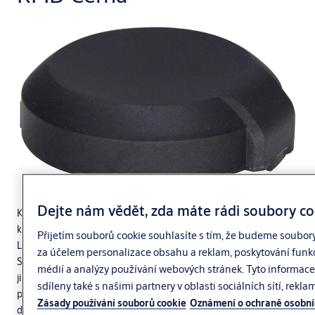
Dejte nám vědět, zda máte rádi soubory co
Kryt baterie pro klíče s RFID technologií chrání baterii a elektroniku
klíče. Je kompatibilní s různými RFID technologiemi, jako jsou
Přijetím souborů cookie souhlasíte s tím, že budeme soubor
LEGIC ADVANT, MIFARE DESFire, MIFARE Classic a další.
za účelem personalizace obsahu a reklam, poskytování funkc
Standardně je dodáván v černé barvě, ale je možné jej dodat i v
médií a analýzy používání webových stránek. Tyto informac
jiných barevných variantách, což umožňuje snadné odlišení klíčů
sdíleny také s našimi partnery v oblasti sociálních sítí, rekla
podle uživatele nebo typu přístupu. Kryt je navržen pro
Zásady používání souborů cookie
Oznámení o ochraně osobní
dlouhodobé a bezpečné používání, přičemž zachovává plnou