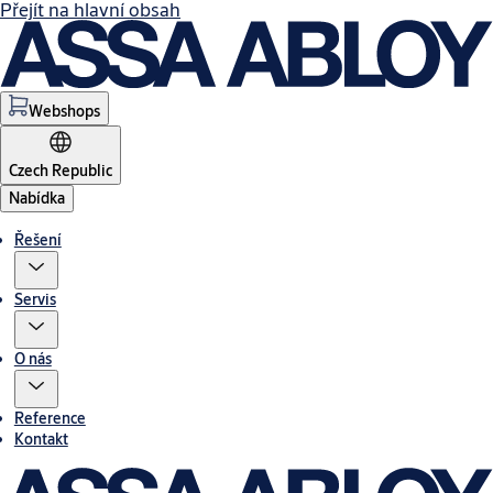
Přejít na hlavní obsah
Webshops
Czech Republic
Nabídka
Řešení
Servis
O nás
Reference
Kontakt