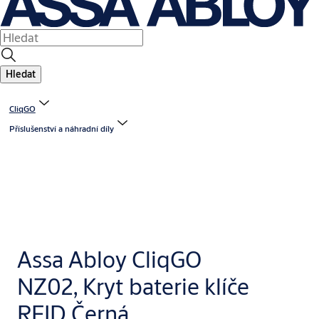
Hledat
CliqGO
Příslušenství a náhradní díly
Assa Abloy CliqGO
NZ02, Kryt baterie klíče
RFID Černá