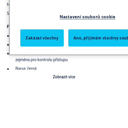
funkčnost klíče a odolnost proti běžnému opotřebení.
S integrovaným čipem RFID
Nastavení souborů cookie
Popis produktu
®
Pro elektronické klíče eCLIQ/CLIQ
Go design 3
Zakázat všechny
Ano, přijímám všechny sou
®
Pro elektronické klíče eCLIQ/CLIQ
Go
S integrovaným čipem RFID pro identifikaci v systémech ACS,
zejména pro kontrolu přístupu
Barva: černá
Zobrazit více
Materiál: plast
Obsah balení
1 Balení po 10 krytech baterií
Poznámka
®
Není vhodné pro klíče eCLIQ/CLIQ
Go design 2