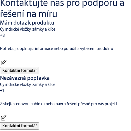
Kontaktujte nás pro podporu a
řešení na míru
Mám dotaz k produktu
Cylindrické vložky, zámky a klíče
+8
Potřebuji doplňující informace nebo poradit s výběrem produktu.
Dveřní vybavení
Aperio
Digitální a přístupové systémy
CLIQ
Hotelové systémy TESA
Incedo
SMARTair
Traka
Kontaktní formulář
Nezávazná poptávka
Cylindrické vložky, zámky a klíče
+1
Získejte cenovou nabídku nebo návrh řešení přesně pro váš projekt.
Dveřní vybavení
Kontaktní formulář