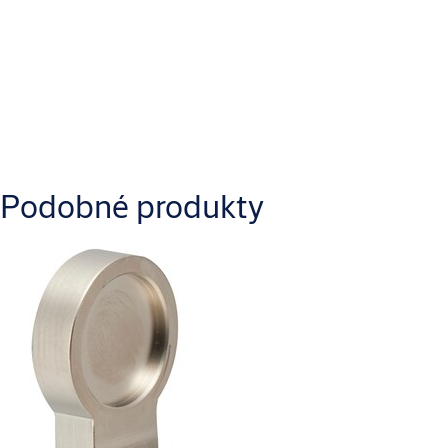
Specifikace
Typ výrobku
Náhradní díl
Ke stažení
Podobné produkty
IKON_IKON.CLIQGO.NZ02RFID_Product_information_1.pdf