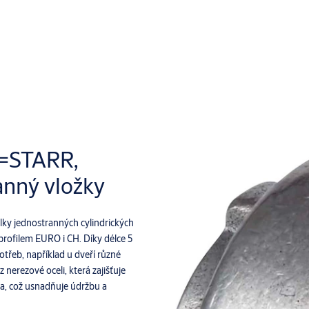
R=STARR,
anný vložky
ky jednostranných cylindrických
 profilem EURO i CH. Díky délce 5
třeb, například u dveří různé
nerezové oceli, která zajišťuje
ra, což usnadňuje údržbu a