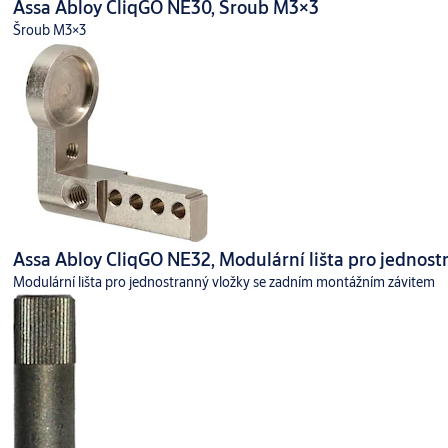
Assa Abloy CliqGO NE30, Šroub M3×3
Šroub M3×3
Assa Abloy CliqGO NE32, Modulární lišta pro jednos
Modulární lišta pro jednostranný vložky se zadním montážním závitem