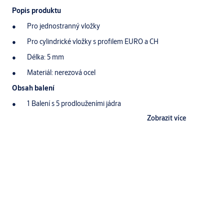
Popis produktu
Pro jednostranný vložky
Pro cylindrické vložky s profilem EURO a CH
Délka: 5 mm
Materiál: nerezová ocel
Obsah balení
1 Balení s 5 prodlouženími jádra
Zobrazit více