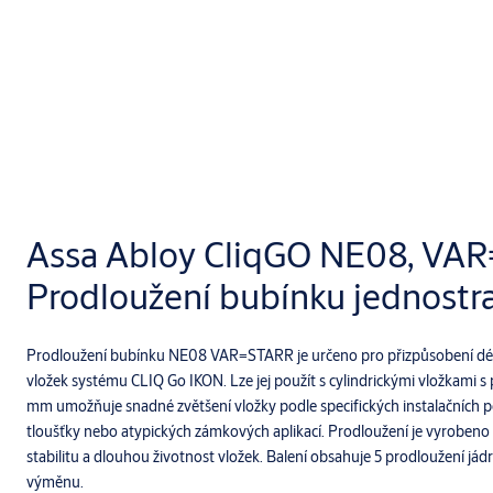
Assa Abloy CliqGO NE08, VA
Prodloužení bubínku jednostr
Prodloužení bubínku NE08 VAR=STARR je určeno pro přizpůsobení dél
vložek systému CLIQ Go IKON. Lze jej použít s cylindrickými vložkami s
mm umožňuje snadné zvětšení vložky podle specifických instalačních po
tloušťky nebo atypických zámkových aplikací. Prodloužení je vyrobeno z 
stabilitu a dlouhou životnost vložek. Balení obsahuje 5 prodloužení jád
výměnu.