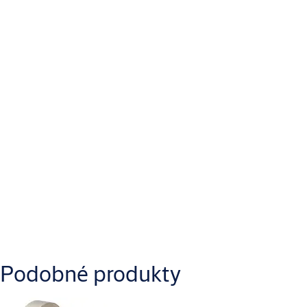
Specifikace
Typ výrobku
Náhradní díl
Ke stažení
Podobné produkty
IKON_IKON.CLIQGO.NE08STARR_Product_information_1.pdf