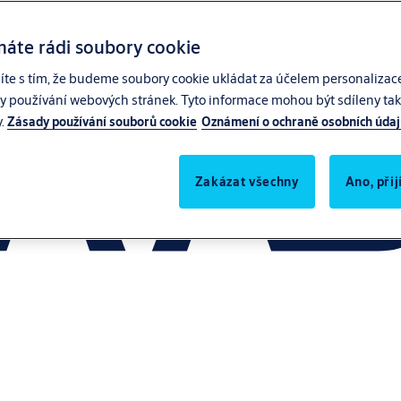
máte rádi soubory cookie
síte s tím, že budeme soubory cookie ukládat za účelem personalizac
zy používání webových stránek. Tyto informace mohou být sdíleny také
y.
Zásady používání souborů cookie
Oznámení o ochraně osobních úda
Zakázat všechny
Ano, při