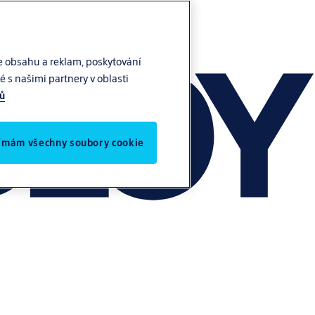
e obsahu a reklam, poskytování
 s našimi partnery v oblasti
jů
jímám všechny soubory cookie