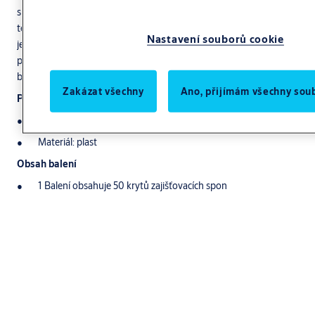
slouží k ochraně spony a zajišťuje stabilní uchycení vložky v jejím
tělese. Díky kvalitnímu materiálu poskytuje dlouhou životnost. Kryt
Nastavení souborů cookie
je kompatibilní s různými délkami vložek, což umožňuje flexibilní
přizpůsobení specifickým instalačním potřebám a zajišťuje
bezpečnou a stabilní montáž.
Zakázat všechny
Ano, přijímám všechny sou
Popis produktu
Pro použití ve spojení s zajišťovací spona s háčkem NE04
Materiál: plast
Obsah balení
1 Balení obsahuje 50 krytů zajišťovacích spon