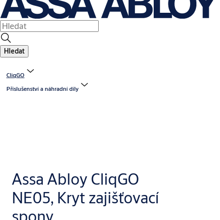
Hledat
CliqGO
Příslušenství a náhradní díly
Assa Abloy CliqGO
NE05, Kryt zajišťovací
spony