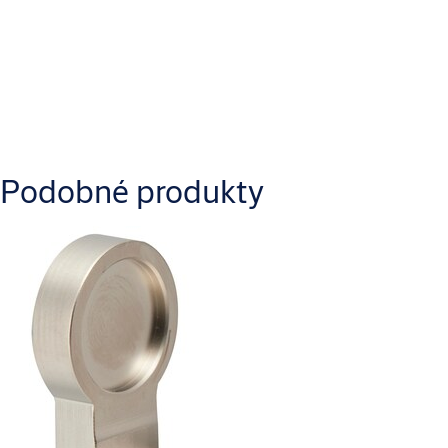
Specifikace
Typ výrobku
Náhradní díl
Ke stažení
Podobné produkty
IKON_IKON.CLIQGO.NE05_Product_information_1.pdf