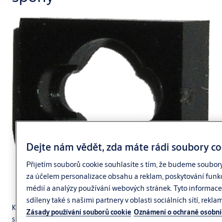
Dejte nám vědět, zda máte rádi soubory co
Přijetím souborů cookie souhlasíte s tím, že budeme soubor
za účelem personalizace obsahu a reklam, poskytování funkc
médií a analýzy používání webových stránek. Tyto informac
sdíleny také s našimi partnery v oblasti sociálních sítí, rekla
Kryt zajišťovací spony NE05 je navržen pro použití se zajišťovací
Zásady používání souborů cookie
Oznámení o ochraně osobní
®
sponou NE04 u cylindrických vložek systému CLIQ
Go IKON. Kryt