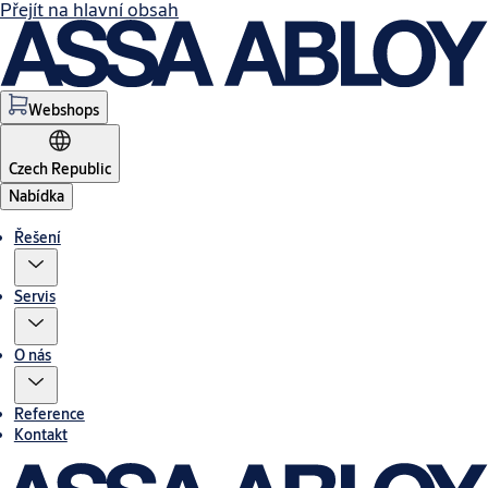
Přejít na hlavní obsah
Webshops
Czech Republic
Nabídka
Řešení
Servis
O nás
Reference
Kontakt