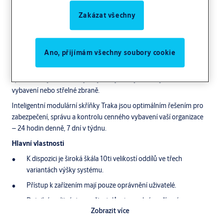
Modulární skříňky od společnosti Traka představují náš
Zakázat všechny
nejflexibilnější systém skříní, umožňující vytvoření skříňového
systému přesně odpovídajícího potřebám každé organizace.
Tato řada systémů je dostupná v 10 velikostních oddílech a nabízí
Ano, přijímám všechny soubory cookie
širokou škálu možností pro nabíjení, identifikaci zařízení pomocí
RFID a kontrolu přístupu. Poskytuje flexibilitu pro sdílené uložení a
správu různých zařízení, jako jsou vysílačky, skenery, zdravotnické
vybavení nebo střelné zbraně.
Inteligentní modulární skříňky Traka jsou optimálním řešením pro
zabezpečení, správu a kontrolu cenného vybavení vaší organizace
– 24 hodin denně, 7 dní v týdnu.
Hlavní vlastnosti
K dispozici je široká škála 10ti velikostí oddílů ve třech
variantách výšky systému.
Přístup k zařízením mají pouze oprávnění uživatelé.
Detailní auditní stopa uživatelů a transakcí s zařízením.
Zobrazit více
7" kapacitní dotyková obrazovka pro přesné zadávání.