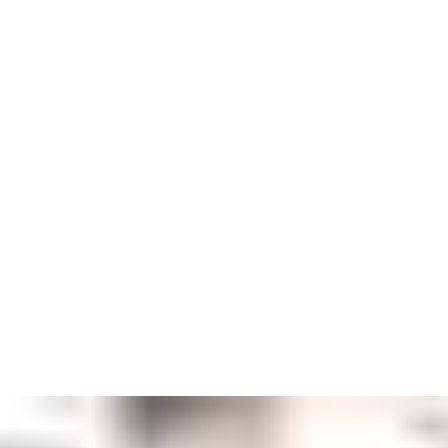
Mit 48.000 Kolleginnen und Kollegen in mehr als 70 Ländern
sind wir stolz auf unsere Vielfalt an Gedanken und Erfahrungen.
Gemeinsam mit unserer Kultur und starken Führung wissen wir,
dass wir weiterhin eine globale Führungsrolle einnehmen und
ein Ort sein können, an dem die Mitarbeiter eine Karriere
aufbauen können, auf die sie stolz sein können.
Unsere Werte und Überzeugungen sind Teil unserer Identität.
Die Kernwerte sind mit unseren Führungsdimensionen
verbunden, die Führung mit unserer Strategie und unseren
Kernwerten verbinden und beschreiben, wie wir führen. Unsere
drei Kernwerte sind: