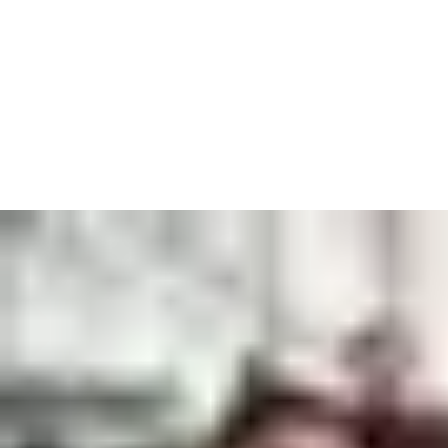
beginnen. Es ist richtig, vielfältige Teams aufzubauen und zu
fördern. Es ist auch die intelligente Sache, die man tun sollte,
insbesondere für einen globalen Marktführer. Wir haben bereits
Fortschritte gemacht, unseren Arbeitsplatz inklusiver zu
gestalten, aber wir wissen auch, dass es noch mehr zu tun gibt.
Unsere Ziele für 2025 sind:
-33 % Verletzungsrate (Anzahl der Verletzungen pro Million
Arbeitsstunden)
-33 % Ausfalltage (Anzahl der Ausfalltage bezogen auf
Verletzungen pro Million geleisteter Arbeitsstunden)
30 % Geschlechterdiversität (% der Frauen in
Führungspositionen)