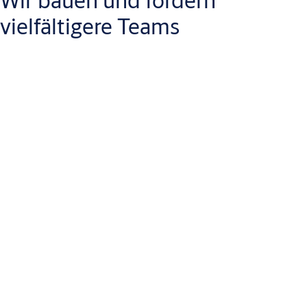
Wir bauen und fördern
vielfältigere Teams
Wir möchten, dass Menschen mit unterschiedlichen
Hintergründen für ASSA ABLOY arbeiten. Daher setzen wir uns
konkrete Ziele, um sicherzustellen, dass wir breit aufgestellt
sind und den Menschen die richtigen Chancen für ihren Erfolg
bieten.
Wir fördern und arbeiten auf einen Arbeitsplatz hin, an dem sich
Menschen aller Rasse, ethnischer Herkunft und Nationalitäten
bei der Arbeit als ihr authentisches Selbst willkommen fühlen.