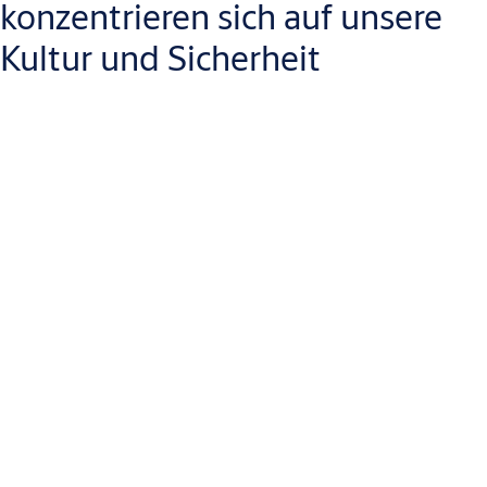
konzentrieren sich auf unsere
Kultur und Sicherheit
Unser Ziel und unsere Vision ist es, ein verletzungsfreier
Arbeitsplatz zu sein. Wir glauben, dass wir dies erreichen
können, indem wir unsere Gesundheits- und
Sicherheitsrichtlinien und -prozesse beibehalten und unsere
Sicherheitskultur weiterentwickeln.
Wir machen die Welt zu einem sichereren und offeneren Ort,
und das bedeutet, mit unseren eigenen Mitarbeitern zu