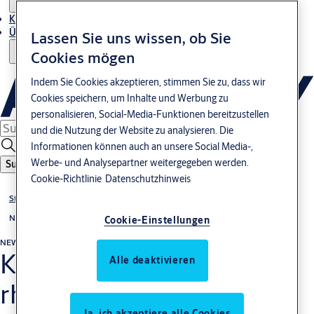
Kontakt
Über uns
Lassen Sie uns wissen, ob Sie
Cookies mögen
Indem Sie Cookies akzeptieren, stimmen Sie zu, dass wir
Cookies speichern, um Inhalte und Werbung zu
personalisieren, Social-Media-Funktionen bereitzustellen
und die Nutzung der Website zu analysieren. Die
Informationen können auch an unsere Social Media-,
Werbe- und Analysepartner weitergegeben werden.
Suche
Cookie-Richtlinie
Datenschutzhinweis
Stories
News
Cookie-Einstellungen
NEWS
KESO 9000Ω² integriert
Alle deaktivieren
rhombisches
Ja, ich akzeptiere alle Cookies