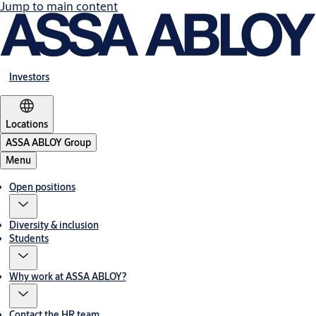
Jump to main content
Investors
Locations
ASSA ABLOY Group
Menu
Open positions
Diversity & inclusion
Students
Why work at ASSA ABLOY?
Contact the HR team