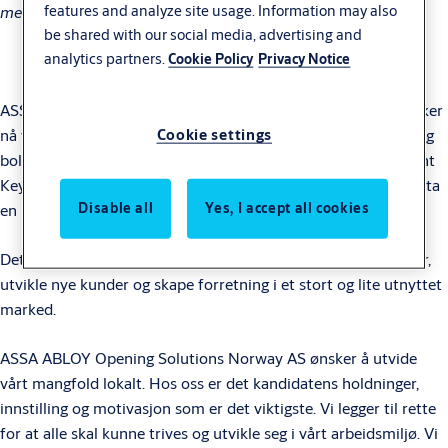
features and analyze site usage. Information may also
med stort potensial?
be shared with our social media, advertising and
analytics partners.
Cookie Policy
Privacy Notice
ASSA ABLOY Opening Solutions Norway er i vekst, og vi styrker
Cookie settings
nå vår satsning innen Multiresidential – borettslag, sameier og
boligkomplekser. Vi søker en resultatorientert og fremoverlent
Key Account Manager med tydelig hunter-mentalitet som vil ta
Disable all
Yes, I accept all cookies
en ledende rolle i dette arbeidet.
Dette er en unik mulighet for deg som trigges av å åpne dører,
utvikle nye kunder og skape forretning i et stort og lite utnyttet
marked.
ASSA ABLOY Opening Solutions Norway AS ønsker å utvide
vårt mangfold lokalt. Hos oss er det kandidatens holdninger,
innstilling og motivasjon som er det viktigste. Vi legger til rette
for at alle skal kunne trives og utvikle seg i vårt arbeidsmiljø. Vi