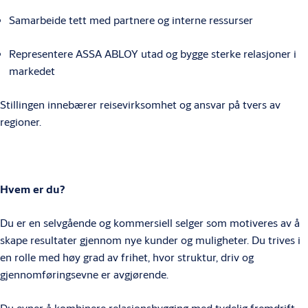
Samarbeide tett med partnere og interne ressurser
Representere ASSA ABLOY utad og bygge sterke relasjoner i
markedet
Stillingen innebærer reisevirksomhet og ansvar på tvers av
regioner.
Hvem er du?
Du er en selvgående og kommersiell selger som motiveres av å
skape resultater gjennom nye kunder og muligheter. Du trives i
en rolle med høy grad av frihet, hvor struktur, driv og
gjennomføringsevne er avgjørende.
Du evner å kombinere relasjonsbygging med tydelig fremdrift –