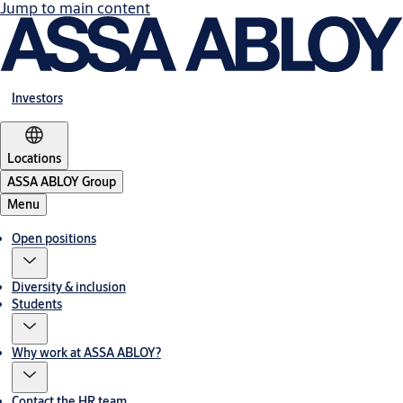
Jump to main content
Investors
Locations
ASSA ABLOY Group
Menu
Open positions
Diversity & inclusion
Students
Why work at ASSA ABLOY?
Contact the HR team