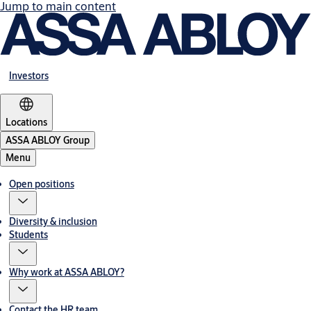
Jump to main content
Investors
Locations
ASSA ABLOY Group
Menu
Open positions
Diversity & inclusion
Students
Why work at ASSA ABLOY?
Contact the HR team