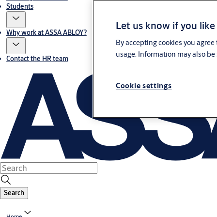
Students
Let us know if you like
Why work at ASSA ABLOY?
By accepting cookies you agree t
usage. Information may also be 
Contact the HR team
Cookie settings
Search
Home