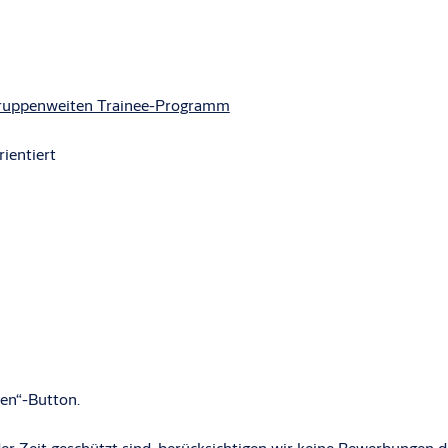
ruppenweiten Trainee-Programm
rientiert
en“-Button.
r Zeit geschützt sind, berücksichtigen wir keine Bewerbungen d