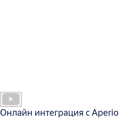
Безжичната технология Aperio ви помага да добавите
контрол на достъпа към повече врати
Мощната и гъвкава платформа Aperio осигурява бърз и
сигурен контрол на достъпа, независимо дали избирате
онлайн или офлайн интеграция.
Aperio предлага максимална съвместимост с различни
типове брави и врати, системи за сигурност и
най-широк
набор RFID технологии
както за онлайн, така и за офлайн
®
™
интеграция, включително MIFARE
Classic/Plus, DESFire
,
®
®
Seos
и LEGIC
.
Онлайн интеграция с Aperio
Aperio поддържа мултифакторна автентикация и
благодарение на вградената HID SIO технология може да