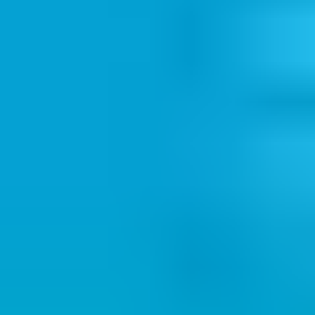
конфигурация 1:1;
–
Aperio Online IP Hub
, който поддържа до 64 врати на
един хъб;
–
RS485 Hub
, който поддържа до 16 врати.“**