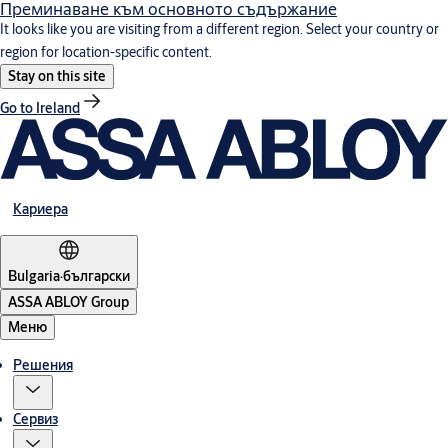
Преминаване към основното съдържание
It looks like you are visiting from a different region. Select your country or
region for location-specific content.
Stay on this site
Go to Ireland
Кариера
Bulgaria
·
български
ASSA ABLOY Group
Меню
Решения
Сервиз