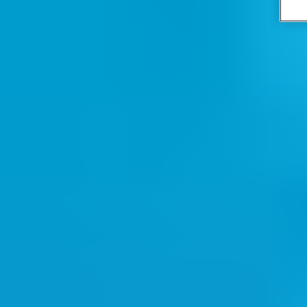
системи, офлайн устройствата Aperio поддържат RFID
®
™
идентификационни данни MIFARE
Classic/Plus и DESFire
,
като осигуряват и възможност
за одитни записи
.