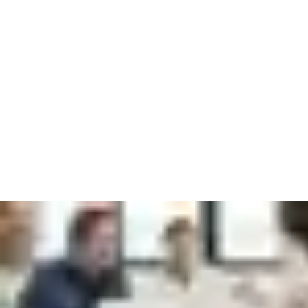
Свържете се с един от нашите експерти, който ще ви
помогне да:
Повишите нивото на сигурност и оптимизирате работните
процеси
Намалите капиталовите разходи и разходите за
експлоатация
Откриете нови възможности за възвръщаемост на
инвестициите (ROI)