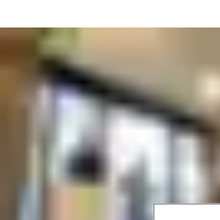
Може би искате да контролирате системи, които да се
оперират от служителите на място заради удобството. Или
може би се нуждаете от глобален достъп за управление на
няколко обекта отдалечено. Независимо от това какъв
бизнес развивате, ние ще ви помогнем да го управлявате
безопасно.