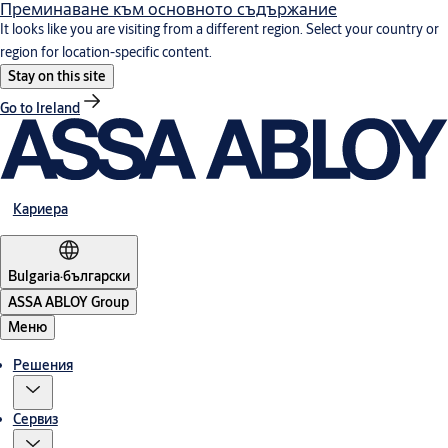
Преминаване към основното съдържание
It looks like you are visiting from a different region. Select your country or
region for location-specific content.
Stay on this site
Go to Ireland
Кариера
Bulgaria
·
български
ASSA ABLOY Group
Меню
Решения
Сервиз