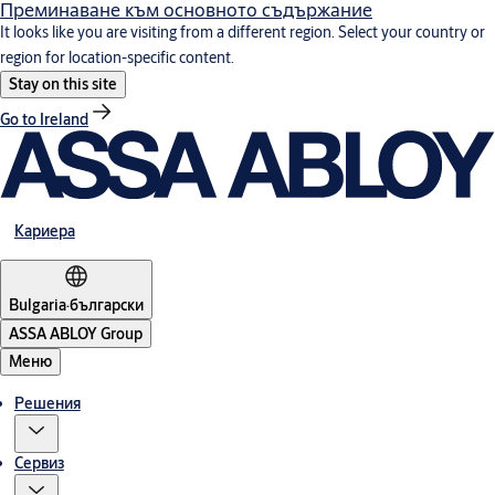
Преминаване към основното съдържание
It looks like you are visiting from a different region. Select your country or
region for location-specific content.
Stay on this site
Go to Ireland
Кариера
Bulgaria
·
български
ASSA ABLOY Group
Меню
Решения
Сервиз