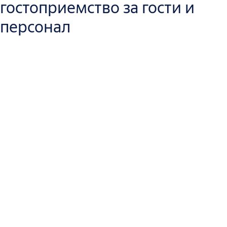
гостоприемство за гости и
персонал
Да дадете на клиентите си място за почивка е тежка работа.
Позволете ни да го улесним, като отметнете сигурността от
вашия път. От най-голямата верига до най-удобния airbnb,
ние имаме по нещо за всеки.
За начало направете добро първо впечатление с вашите
входове. От врати, които естествено допълват останалата
част от вашия décor, до декоративни огради, преградни
врати и боларди, създайте среда, която е толкова приятна,
колкото и е сигурна. И сигурността продължава, след като