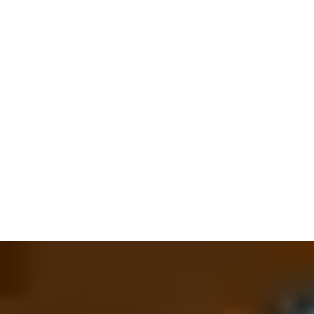
гостът Ви се е качил - ние сме световен лидер в хотелските
системи за заключване и сейфовете за хотелски стаи. Все
пак, това са Вашите посетители, които пътуват - а не техните
ценности. Технологията ни ще гарантира, че всичко ще
остане там, където трябва да бъде.
Всички тези ключалки се нуждаят от правилните ключове -
и можем дори да накраме мобилен телефон да отвори
стаята на госта. С толкова много хора, които идват и отиват,
ние ще ви помогнем да ги проследите. Картите за достъп
могат да закарат персонал там, където е необходимо да
достигнат. Ако посетителите изгубят ключ, лесното
деактивиране спира превръщането му в риск за
сигурността. Технологията ни не се ограничава единствено
на сушата. Всичко, което правим, както и по море на
круизер. Без значение какъв тип гостоприемство
предлагате, ние ще бъдем най-добрата Ви дестинация.