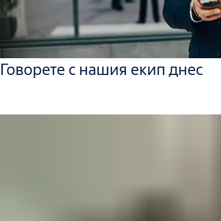
Говорете с нашия екип днес
PLACEHOLDER for contact finder for this industry