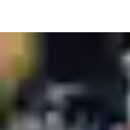
възможност. Висококачествената физическа защита от атаки
и секретни ключалки са задължителни за банкомати,
банкови сгради и транзитни превозни средства.
Интересувате се кой има достъп? Можете да обезопасите
входовете, касовия транспорт или ATM с влизане в реално
време или да проследявате движенията с одитни пътеки на
живо.