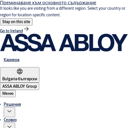
Преминаване към основното съдържание
It looks like you are visiting from a different region. Select your country or
region for location-specific content.
Stay on this site
Go to Ireland
Кариера
Bulgaria
·
български
ASSA ABLOY Group
Меню
Решения
Сервиз