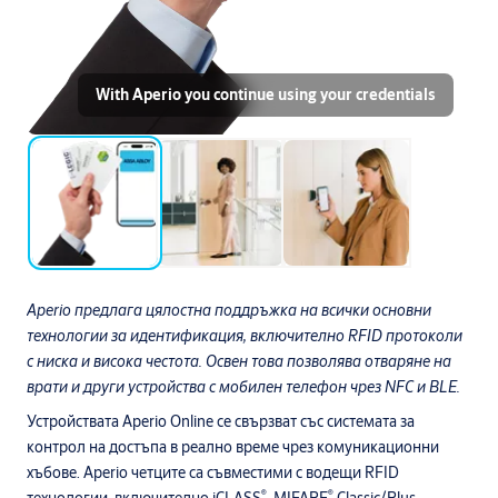
With Aperio you continue using your credentials
Aperio предлага цялостна поддръжка на всички основни
технологии за идентификация, включително RFID протоколи
с ниска и висока честота. Освен това позволява отваряне на
врати и други устройства с мобилен телефон чрез NFC и BLE.
Устройствата Aperio Online се свързват със системата за
контрол на достъпа в реално време чрез комуникационни
хъбове. Aperio четците са съвместими с водещи RFID
®
®
технологии, включително iCLASS
, MIFARE
Classic/Plus,