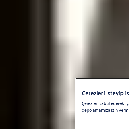
Çerezleri isteyip i
Çerezleri kabul ederek, iç
depolamamıza izin vermiş 