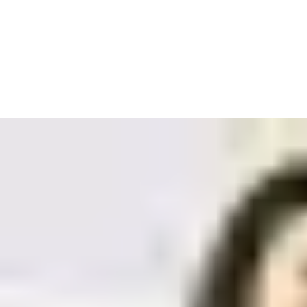
Aşağıdaki konularda yardımcı olacak bir
Incedo uzmanı ile iletişime geçin:
Yönetim sistemlerinin (Lite, Plus, Cloud) farklarını açıklama
Mevcut donanım seçeneklerini tanıtma
Incedo ile ilgili tüm soruları cevaplama
Bir uzmanla iletişime geçmek istiyorum