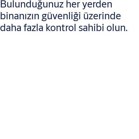
Bulunduğunuz her yerden
binanızın güvenliği üzerinde
daha fazla kontrol sahibi olun.
Incedo Business Cloud sistem yönetimi, tesisleriniz üstünde
daha fazla kontrole sahip olmanızı sağlar. Incedo Business Cloud
bulutta güvenli bir şekilde çalıştığı için size
gün boyunca
dilediğiniz yerden
gerçek zamanlı ve uzaktan kontrol sunar.
Tesiste hiç kimse olmasa bile, internet bağlantılı herhangi bir
bilgisayar üstünden güvenliğinizle bağlantı halinde olabilirsiniz.